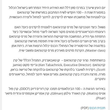
יום העיון שיערך במרכז סוזן דלל הוא האירוע היחיד המתרחש בישראל הכלול
במסגרת שנת ה – 100 ויוקדש לשיח המתבונן במורשתו של קנינגהאם
וברלוונטיות של מחשבתו ועשייתו לרקדנים, לחינוך למחול וליצירה העכשווית.
נשאל: כיצד הטכניקה של מרס קניניגהאם רלוונטית לרקדנים כיום? האם
רעיונותיו הכוריאוגרפיים מהווים מקור השראה ליוצרי מחול עכשוויים? כיצד
התפתח גוף הידע, המחשבה ופרקטיקות ההוראה והיצירה של מרס קנינהאם
בקרב מורים ויוצרים הפועלים כיום? איזה שיח תופסת מורשת קנינגהאם
בפדגוגיה של ההיסטוריה של המחול? הכנס יכלול הרצאת אורח, כיתת אמן
(Master class), הקרנת סרטים מארכיון מרס קנינגהאם ומושבי שיח.
בהשתתפות נציגי קרן קנינגהאם – קן טאבאצ'ניק, המנהל הכללי של קרן
קנינגהאם (Ken Tabachnick, Executive Director) וג'יימי סקוט (Jamie
Scott), רקדנית לשעבר בלהקתו של קנינגהאם ובלהקתה של טרישה בראון,
מורה, מרצה וחברה בקרן קנינגהאם, ומורים אנשי חינוך למחול, כוריאוגרפים
וחוקרים.
באירועי חגיגות ה – 100 הבינלאומיים תמכו: קרן דוריס דיוק (DDCF), קרן פול
ווטיס (Wattis), קרן האוורד גילמן (Gilman), קרן אמריקן אקספרס וג'ודית פיזאר
(Pisar).
תכנית הכנס
(PDF)