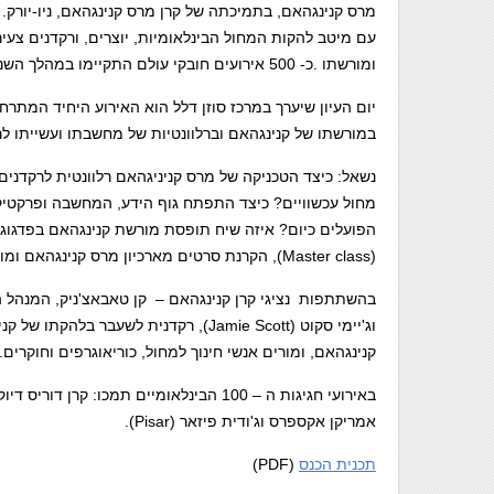
עם מיטב להקות המחול הבינלאומיות, יוצרים, ורקדנים צעיר
ומורשתו .כ- 500 אירועים חובקי עולם התקיימו במהלך השנה בכל היבשות עם שותפים מקומיים.
במורשתו של קנינגהאם וברלוונטיות של מחשבתו ועשייתו לרק
נשאל: כיצד הטכניקה של מרס קניניגהאם רלוונטית לרקדנים 
מחול עכשוויים? כיצד התפתח גוף הידע, המחשבה ופרקטיקו
הפועלים כיום? איזה שיח תופסת מורשת קנינגהאם בפדגוגי
(Master class), הקרנת סרטים מארכיון מרס קנינגהאם ומושבי שיח.
וג'יימי סקוט (Jamie Scott), רקדנית לש
קנינגהאם, ומורים אנשי חינוך למחול, כוריאוגרפים וחוקרים.
אמריקן אקספרס וג'ודית פיזאר (Pisar).
תכנית הכנס
(PDF)