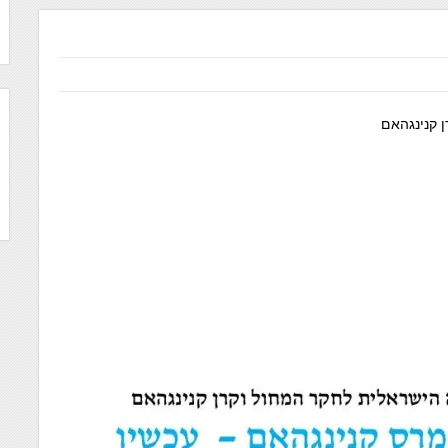
ן קנינגהאם