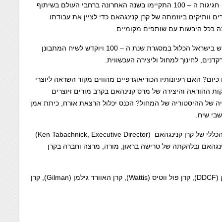
מרס קנינגהאם, בתמיכתה של קרן מרס קנינגהאם, ניו-יורק. חגיגות ה – 100 התקיימו בשנה האחרונה ברחבי העולם בשיתוף
ים וותיקים ביוזמתה של קרן קנינגהאם כדי לציין את עבודתו
יום העיון שיערך במרכז סוזן דלל הוא האירוע היחיד המתרחש בישראל הכלול במסגרת שנת ה – 100 ויוקדש לשיח המתבונן
דנים, לחינוך למחול וליצירה העכשווית.
כיום? האם רעיונותיו הכוריאוגרפיים מהווים מקור השראה ליוצרי
ת ההוראה והיצירה של מרס קנינהאם בקרב מורים ויוצרים
ה של ההיסטוריה של המחול? הכנס יכלול הרצאת אורח, כיתת אמן
בהשתתפות נציגי קרן קנינגהאם – קן טאבאצ'ניק, המנהל הכללי של קרן קנינגהאם (Ken Tabachnick, Executive Director)
עבר בלהקתו של קנינגהאם ובלהקתה של טרישה בראון, מורה, מרצה וחברה בקרן
באירועי חגיגות ה – 100 הבינלאומיים תמכו: קרן דוריס דיוק (DDCF), קרן פול ווטיס (Wattis), קרן האוורד גילמן (Gilman), קרן