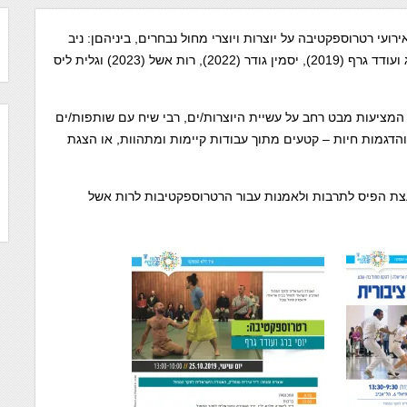
לק מפעילותה השוטפת, האגודה מקיימת החל מ-2016 אירועי רטרוספקטיבה על יוצרות ויוצרי מחול נבחרים, ביניהםן: ניב
שינפלד ואורן לאור (2016), תנועה ציבורית (2017), יוסי ברג ועודד גרף (2019), יסמין גודר (2022), רות אשל (2023) וגלית ליס
המציעות מבט רחב על עשיית היוצרות/ים, רבי שיח עם שותפות/ים
הדגמות חיות – קטעים מתוך עבודות קיימות ומתהוות, או הצגת
ת הפיס לתרבות ולאמנות עבור הרטרוספקטיבות לרות אשל